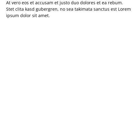
At vero eos et accusam et justo duo dolores et ea rebum.
Stet clita kasd gubergren, no sea takimata sanctus est Lorem
ipsum dolor sit amet.
Kontakt
Diestelkamp Consulting GmbH
Schloßstr. 4
32108 Bad Salzuflen
+49 123456788
+49 5222-9988699
info@diestelkamp-consulting.de
Informationen