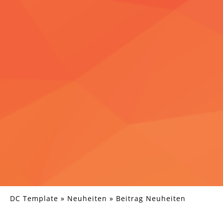
DC Template
»
Neuheiten
»
Beitrag Neuheiten