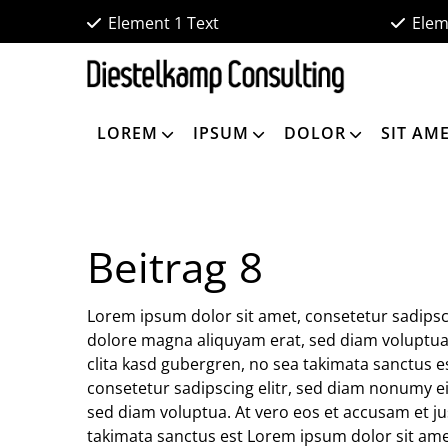
Element 1 Text
Elem
DC Template
»
Allgemein
»
Beitrag 8
LOREM
IPSUM
DOLOR
SIT AM
Beitrag 8
Lorem ipsum dolor sit amet, consetetur sadipsc
dolore magna aliquyam erat, sed diam voluptua.
clita kasd gubergren, no sea takimata sanctus 
consetetur sadipscing elitr, sed diam nonumy e
sed diam voluptua. At vero eos et accusam et ju
takimata sanctus est Lorem ipsum dolor sit ame