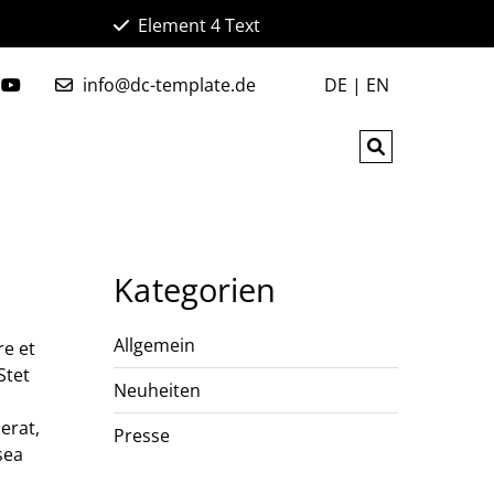
Element 4 Text
info@dc-template.de
DE | EN
Kategorien
Allgemein
re et
Stet
Neuheiten
erat,
Presse
sea